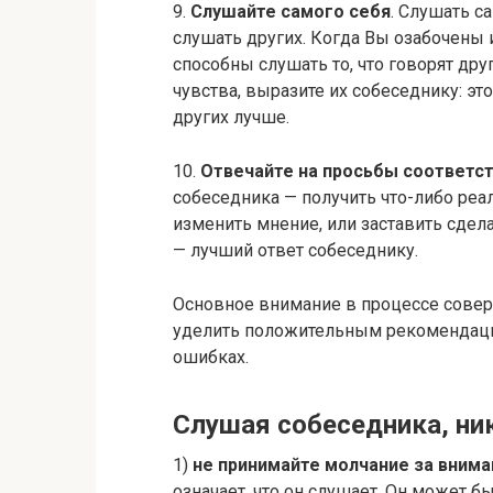
9.
Слушайте самого себя
. Слушать с
слушать других. Когда Вы озабочены
способны слушать то, что говорят дру
чувства, выразите их собеседнику: э
других лучше.
10.
Отвечайте на просьбы соответ
собеседника — получить что-либо ре
изменить мнение, или заставить сдела
— лучший ответ собеседнику.
Основное внимание в процессе сове
уделить положительным рекомендация
ошибках.
Слушая собеседника, ник
1)
не принимайте молчание за внима
означает, что он слушает. Он может 