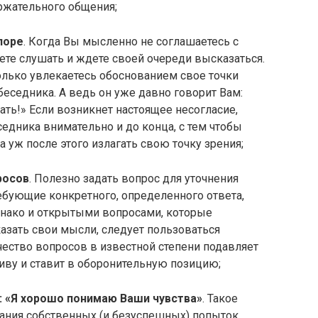
ржательного общения;
поре
. Когда Вы мысленно не соглашаетесь с
аете слушать и ждете своей очереди высказаться.
только увлекаетесь обоснованием свое точки
беседника. А ведь он уже давно говорит Вам:
зать!» Если возникнет настоящее несогласие,
едника внимательно и до конца, с тем чтобы
а уж после этого излагать свою точку зрения;
росов
. Полезно задать вопрос для уточнения
ебующие конкретного, определенного ответа,
нако и открытыми вопросами, которые
зать свои мысли, следует пользоваться
ество вопросов в известной степени подавляет
тиву и ставит в оборонительную позицию;
: «Я хорошо понимаю Ваши чувства»
. Такое
ания собственных (и безуспешных) попыток