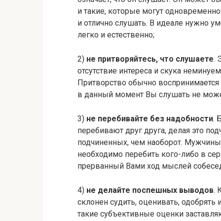
и такие, которые могут одновременн
и отлично слушать. В идеале нужно у
легко и естественно;
2)
не притворяйтесь, что слушаете
.
отсутствие интереса и скука неминуе
Притворство обычно воспринимается к
в данный момент Вы слушать не может
3)
не перебивайте без надобности
.
перебивают друг друга, делая это по
подчиненных, чем наоборот. Мужчины
необходимо перебить кого-либо в сер
прерванный Вами ход мыслей собесе
4)
не делайте поспешных выводов
.
склонен судить, оценивать, одобрять и
такие субъективные оценки заставля