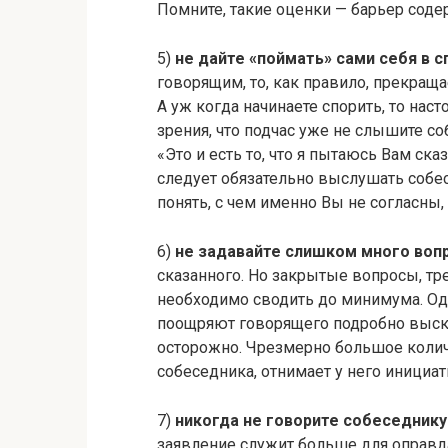
Помните, такие оценки — барьер соде
5)
не дайте «поймать» сами себя в с
говорящим, то, как правило, прекращ
А уж когда начинаете спорить, то нас
зрения, что подчас уже не слышите со
«Это и есть то, что я пытаюсь Вам ска
следует обязательно выслушать собес
понять, с чем именно Вы не согласны, 
6)
не задавайте слишком много воп
сказанного. Но закрытые вопросы, тр
необходимо сводить до минимума. Од
поощряют говорящего подробно выска
осторожно. Чрезмерно большое колич
собеседника, отнимает у него инициа
7)
никогда не говорите собеседнику
заявление служит больше для оправд