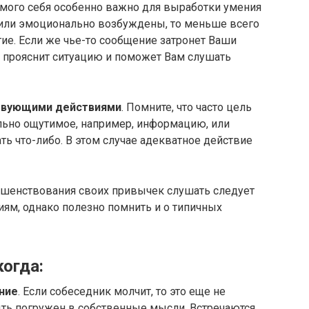
амого себя особенно важно для выработки умения
 или эмоционально возбуждены, то меньше всего
гие. Если же чье-то сообщение затронет Ваши
то прояснит ситуацию и поможет Вам слушать
ствующими действиями
. Помните, что часто цель
ально ощутимое, например, информацию, или
ть что-либо. В этом случае адекватное действие
ршенствования своих привычек слушать следует
м, однако полезно помнить и о типичных
огда:
ние
. Если собеседник молчит, то это еще не
быть погружен в собственные мысли. Встречаются