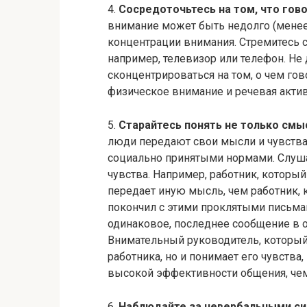
4.
Сосредоточьтесь на том, что гов
внимание может быть недолго (менее
концентрации внимания. Стремитесь 
например, телевизор или телефон. Не
сконцентрироваться на том, о чем го
физическое внимание и речевая актив
5.
Старайтесь понять не только смыс
люди передают свои мысли и чувства
социально принятыми нормами. Слуш
чувства. Например, работник, который
передает иную мысль, чем работник, к
покончил с этими проклятыми письма
одинаковое, последнее сообщение в о
Внимательный руководитель, который
работника, но и понимает его чувства
высокой эффективности общения, чем 
6.
Наблюдайте за невербальными с