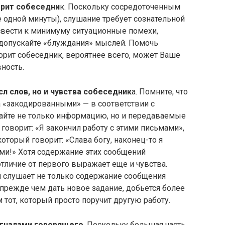
орит собеседни
к. Поскольку сосредоточенным
 одной минуты), слушание требует сознательной
свести к минимуму ситуационные помехи,
 допускайте «блуждания» мыслей. Помочь
ворит собеседник, вероятнее всего, может Ваше
ность.
л слов, но и чувства собеседник
а. Помните, что
 «закодированными» — в соответствии с
айте не только информацию, но и передаваемые
 говорит: «Я закончил работу с этими письмами»,
оторый говорит: «Слава богу, наконец-то я
ми!» Хотя содержание этих сообщений
тличие от первого выражает еще и чувства.
 слушает не только содержание сообщения
, прежде чем дать новое задание, добьется более
тот, который просто поручит другую работу.
игналами говорящего
. Поскольку большая часть