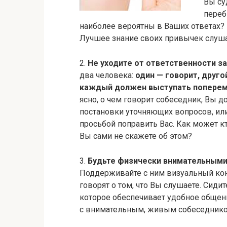
Вы су
переб
наиболее вероятны в Ваших ответах? 
Лучшее знание своих привычек слуша
2.
Не уходите от ответственности з
два человека:
один — говорит, друго
каждый должен выступать попере
ясно, о чем говорит собеседник, Вы д
постановки уточняющих вопросов, или
просьбой поправить Вас. Как может кт
Вы сами не скажете об этом?
3.
Будьте физически внимательным
Поддерживайте с ним визуальный конт
говорят о том, что Вы слушаете. Сидит
которое обеспечивает удобное общени
с внимательным, живым собеседником,