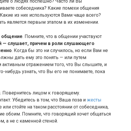
дите о людях поспешно? Часто ли Вы
иваете собеседника? Какие помехи общения
Какие из них используются Вами чаще всего?
ть является первым этапом в их изменении.
а общение
. Помните, что в общении участвуют
й — слушает, причем в роли слушающего
менно
. Когда бы это ни случилось, но если Вам не
олжны дать ему это понять — или путем
 активным отражением того, что Вы слышите, и
о-нибудь узнать, что Вы его не понимаете, пока
и
. Повернитесь лицом к говорящему.
акт. Убедитесь в том, что Ваша поза и
жесты
е или стойте на таком расстоянии от собеседника,
е обоим. Помните, что говорящий хочет общаться
 а не с каменной стеной.