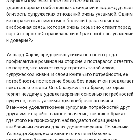
о браке и крушение иллюзий относительно
удовлетворения собственных ожиданий и надежд делает
близость супружеских отношений очень уязвимой. Одним
из выраженных симптомов болезни брака является
внебрачная связь, которая очень серьезно ставит перед
парой вопрос: «Сохранилась ли в браке любовь, уважение
и доверие?»
Уиллард Харли, предпринял усилия по своего рода
профилактике романов на стороне и постарался ответить
на вопрос, что может предотвратить такой исход
супружеской жизни. В своей книге «Его потребности, ее
потребности: построение брака без измен» он предлагает
некоторые ответы. Он обнаружил, что браки, которые
терпят неудачу в удовлетворении основных потребностей
супругов, очень уязвимы для внебрачных связей.
Взаимное удовлетворение супругами потребностей друг
друга имеет крайне важное значение, так как в браках,
где этого не происходит, наблюдается обращение к
внебрачным связям для их удовлетворения. По мнению
Уилларда Харли, если какая-то из пяти базовых