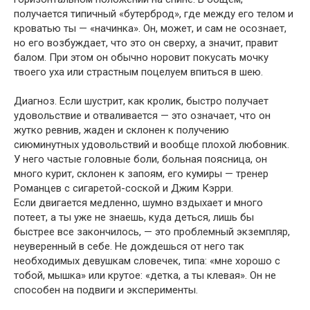
получается типичный «бутерброд», где между его телом и
кроватью ты — «начинка». Он, может, и сам не осознает,
но его возбуждает, что это он сверху, а значит, правит
балом. При этом он обычно норовит покусать мочку
твоего уха или страстным поцелуем впиться в шею.
Диагноз. Если шустрит, как кролик, быстро получает
удовольствие и отваливается — это означает, что он
жутко ревнив, жаден и склонен к получению
сиюминутных удовольствий и вообще плохой любовник.
У него частые головные боли, больная поясница, он
много курит, склонен к запоям, его кумиры — тренер
Романцев с сигаретой-соской и Джим Кэрри.
Если двигается медленно, шумно вздыхает и много
потеет, а ты уже не знаешь, куда деться, лишь бы
быстрее все закончилось, — это проблемный экземпляр,
неуверенный в себе. Не дождешься от него так
необходимых девушкам словечек, типа: «мне хорошо с
тобой, мышка» или крутое: «детка, а ты клевая». Он не
способен на подвиги и эксперименты.