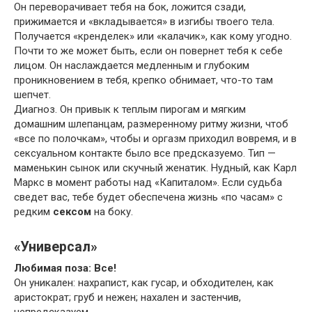
Он переворачивает тебя на бок, ложится сзади,
прижимается и «вкладывается» в изгибы твоего тела.
Получается «кренделек» или «калачик», как кому угодно.
Почти то же может быть, если он повернет тебя к себе
лицом. Он наслаждается медленным и глубоким
проникновением в тебя, крепко обнимает, что-то там
шепчет.
Диагноз. Он привык к теплым пирогам и мягким
домашним шлепанцам, размеренному ритму жизни, чтоб
«все по полочкам», чтобы и оргазм приходил вовремя, и в
сексуальном контакте было все предсказуемо. Тип —
маменькин сынок или скучный женатик. Нудный, как Карл
Маркс в момент работы над «Капиталом». Если судьба
сведет вас, тебе будет обеспечена жизнь «по часам» с
редким
сексом
на боку.
«Универсал»
Любимая поза: Все!
Он уникален: нахрапист, как гусар, и обходителен, как
аристократ; груб и нежен; нахален и застенчив,