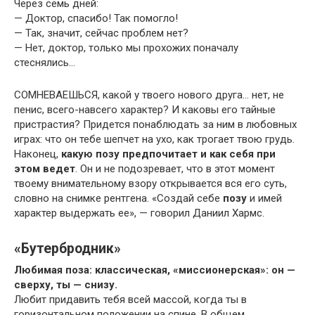
Через семь дней:
— Доктор, спасибо! Так помогло!
— Так, значит, сейчас проблем нет?
— Нет, доктор, только мы прохожих поначалу
стеснялись…
СОМНЕВАЕШЬСЯ, какой у твоего нового друга… нет, не
пенис, всего-навсего характер? И каковы его тайные
пристрастия? Придется понаблюдать за ним в любовных
играх: что он тебе шепчет на ухо, как трогает твою грудь.
Наконец,
какую позу предпочитает и как себя при
этом ведет
. Он и не подозревает, что в этот момент
твоему внимательному взору открывается вся его суть,
словно на снимке рентгена. «Создай себе
позу
и имей
характер выдержать ее», — говорил Даниил Хармс.
«Бутербродник»
Любимая поза: классическая, «миссионерская»: он —
сверху, ты — снизу.
Любит придавить тебя всей массой, когда ты в
горизонтальном положении на спине. В общем,