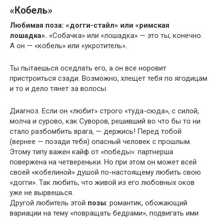
«Кобель»
Любимая поза: «догги-стайл» или «римская
лошадка».
«Собачка» или «лошадка» — это ты, конечно.
А он — «кобель» или «укротитель».
Ты пытаешься оседлать его, а он все норовит
пристроиться сзади. Возможно, хлещет тебя по ягодицам
и то и дело тянет за волосы.
Диагноз. Если он «любит» строго «туда-сюда», с силой,
молча и сурово, как Суворов, решивший во что бы то ни
стало разбомбить врага, — держись! Перед тобой
(вернее — позади тебя) опасный человек с прошлым.
Этому типу важен кайф от «победы»: партнерша
повержена на четвереньки. Но при этом он может всей
своей «кобелиной» душой по-настоящему любить свою
«догги». Так любить, что живой из его любовных оков
уже не вырвешься.
Другой любитель этой
позы
: романтик, обожающий
вариации на тему «повращать бедрами», подвигать ими