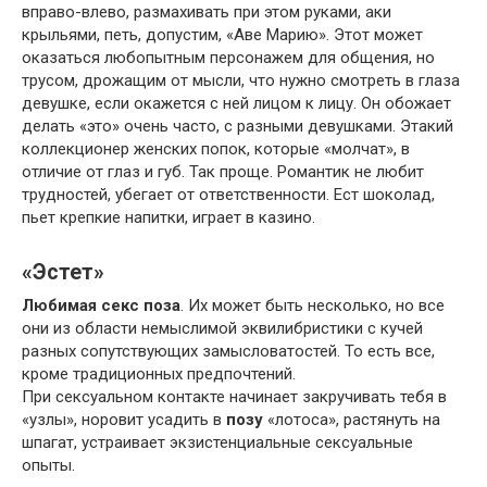
вправо-влево, размахивать при этом руками, аки
крыльями, петь, допустим, «Аве Марию». Этот может
оказаться любопытным персонажем для общения, но
трусом, дрожащим от мысли, что нужно смотреть в глаза
девушке, если окажется с ней лицом к лицу. Он обожает
делать «это» очень часто, с разными девушками. Этакий
коллекционер женских попок, которые «молчат», в
отличие от глаз и губ. Так проще. Романтик не любит
трудностей, убегает от ответственности. Ест шоколад,
пьет крепкие напитки, играет в казино.
«Эстет»
Любимая секс поза
. Их может быть несколько, но все
они из области немыслимой эквилибристики с кучей
разных сопутствующих замысловатостей. То есть все,
кроме традиционных предпочтений.
При сексуальном контакте начинает закручивать тебя в
«узлы», норовит усадить в
позу
«лотоса», растянуть на
шпагат, устраивает экзистенциальные сексуальные
опыты.