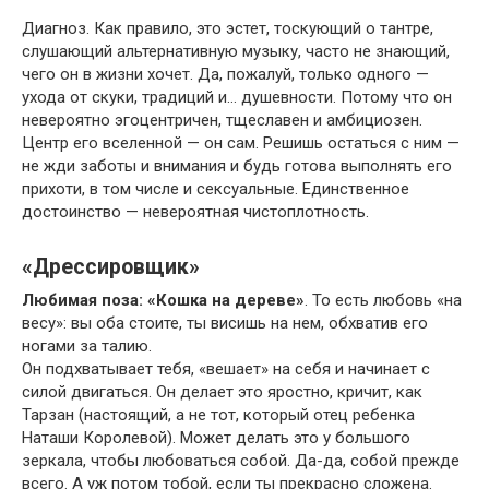
Диагноз. Как правило, это эстет, тоскующий о тантре,
слушающий альтернативную музыку, часто не знающий,
чего он в жизни хочет. Да, пожалуй, только одного —
ухода от скуки, традиций и… душевности. Потому что он
невероятно эгоцентричен, тщеславен и амбициозен.
Центр его вселенной — он сам. Решишь остаться с ним —
не жди заботы и внимания и будь готова выполнять его
прихоти, в том числе и сексуальные. Единственное
достоинство — невероятная чистоплотность.
«Дрессировщик»
Любимая поза: «Кошка на дереве»
. То есть любовь «на
весу»: вы оба стоите, ты висишь на нем, обхватив его
ногами за талию.
Он подхватывает тебя, «вешает» на себя и начинает с
силой двигаться. Он делает это яростно, кричит, как
Тарзан (настоящий, а не тот, который отец ребенка
Наташи Королевой). Может делать это у большого
зеркала, чтобы любоваться собой. Да-да, собой прежде
всего. А уж потом тобой, если ты прекрасно сложена.