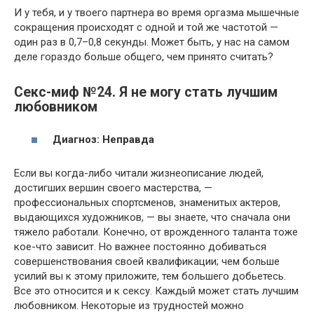
И у тебя, и у твоего партнера во время оргазма мышечные
сокращения происходят с одной и той же частотой —
один раз в 0,7–0,8 секунды. Может быть, у нас на самом
деле гораздо больше общего, чем принято считать?
Секс-миф №24. Я не могу стать лучшим
любовником
Диагноз: Неправда
Если вы когда-либо читали жизнеописание людей,
достигших вершин своего мастерства, —
профессиональных спортсменов, знаменитых актеров,
выдающихся художников, — вы знаете, что сначала они
тяжело работали. Конечно, от врожденного таланта тоже
кое-что зависит. Но важнее постоянно добиваться
совершенствования своей квалификации; чем больше
усилий вы к этому приложите, тем большего добьетесь.
Все это относится и к сексу. Каждый может стать лучшим
любовником. Некоторые из трудностей можно