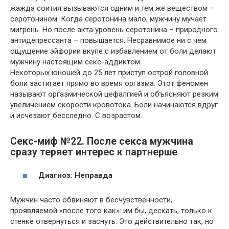
жажда соития вызываются одним и тем же веществом –
серотонином. Когда серотонина мало, мужчину мучает
мигрень. Но после акта уровень серотонина – природного
антидепрессанта – повышается. Несравнимое ни с чем
ощущение эйфории вкупе с избавлением от боли делают
мужчину настоящим секс-аддиктом.
Некоторых юношей до 25 лет приступ острой головной
боли застигает прямо во время оргазма. Этот феномен
называют оргазмической цефалгией и объясняют резким
увеличением скорости кровотока. Боли начинаются вдруг
и исчезают бесследно. С возрастом.
Секс-миф №22. После секса мужчина
сразу теряет интерес к партнерше
Диагноз: Неправда
Мужчин часто обвиняют в бесчувственности,
проявляемой «после того как»: им бы, дескать, только к
стенке отвернуться и заснуть. Это действительно так, но