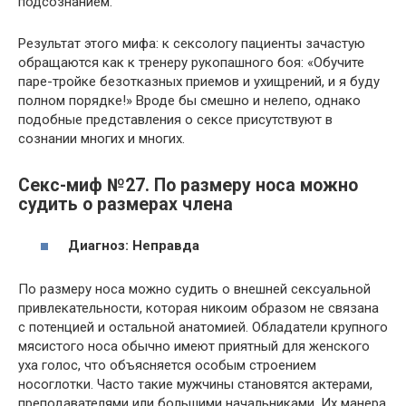
подсознанием.
Результат этого мифа: к сексологу пациенты зачастую
обращаются как к тренеру рукопашного боя: «Обучите
паре-тройке безотказных приемов и ухищрений, и я буду
полном порядке!» Вроде бы смешно и нелепо, однако
подобные представления о сексе присутствуют в
сознании многих и многих.
Секс-миф №27. По размеру носа можно
судить о размерах члена
Диагноз: Неправда
По размеру носа можно судить о внешней сексуальной
привлекательности, которая никоим образом не связана
с потенцией и остальной анатомией. Обладатели крупного
мясистого носа обычно имеют приятный для женского
уха голос, что объясняется особым строением
носоглотки. Часто такие мужчины становятся актерами,
преподавателями или большими начальниками. Их манера