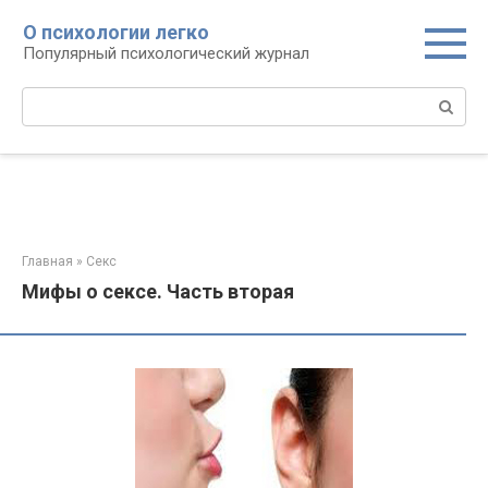
Перейти
О психологии легко
к
Популярный психологический журнал
контенту
Поиск:
Главная
»
Секс
Мифы о сексе. Часть вторая