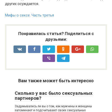
других осуждается.
Мифы о сексе. Часть третья
Понравилась статья? Поделиться с
друзьями:
Вам также может быть интересно
Сколько у вас было сексуальных
партнеров?
Задумывались ли вы о том, как мужчины и женщины
запоминают и подсчитывают своих сексуальных