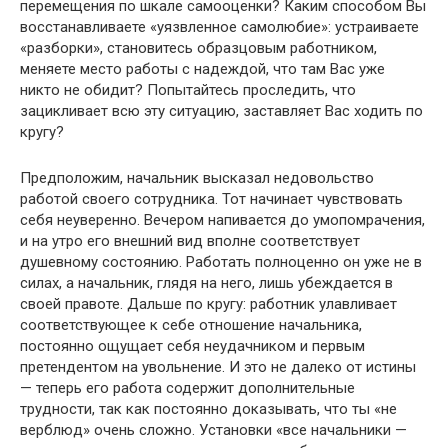
перемещения по шкале самооценки? Каким способом Вы
восстанавливаете «уязвленное самолюбие»: устраиваете
«разборки», становитесь образцовым работником,
меняете место работы с надеждой, что там Вас уже
никто не обидит? Попытайтесь проследить, что
зацикливает всю эту ситуацию, заставляет Вас ходить по
кругу?
Предположим, начальник высказал недовольство
работой своего сотрудника. Тот начинает чувствовать
себя неуверенно. Вечером напивается до умопомрачения,
и на утро его внешний вид вполне соответствует
душевному состоянию. Работать полноценно он уже не в
силах, а начальник, глядя на него, лишь убеждается в
своей правоте. Дальше по кругу: работник улавливает
соответствующее к себе отношение начальника,
постоянно ощущает себя неудачником и первым
претендентом на увольнение. И это не далеко от истины
— теперь его работа содержит дополнительные
трудности, так как постоянно доказывать, что ты «не
верблюд» очень сложно. Установки «все начальники —