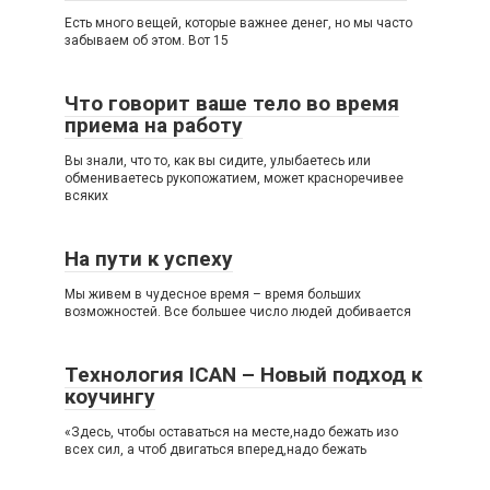
Есть много вещей, которые важнее денег, но мы часто
забываем об этом. Вот 15
Что говорит ваше тело во время
приема на работу
Вы знали, что то, как вы сидите, улыбаетесь или
обмениваетесь рукопожатием, может красноречивее
всяких
На пути к успеху
Мы живем в чудесное время – время больших
возможностей. Все большее число людей добивается
Технология ICAN – Новый подход к
коучингу
«Здесь, чтобы оставаться на месте,надо бежать изо
всех сил, а чтоб двигаться вперед,надо бежать