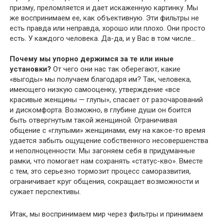
призму, преломляется и дает искаженную картинку. Мы
же воспринимаем ее, как объективную. Эти фильтры не
есть правда или неправда, хорошо или плохо. Они просто
есть. У каждого человека. Да-да, и у Вас в том числе…
Почему мы упорно держимся за те или иные
установки?
От чего они нас так оберегают, какие
«выгоды» мы получаем благодаря им? Так, человека,
имеющего низкую самооценку, утверждение «все
красивые женщины — глупы», спасает от разочарований
и дискомфорта. Возможно, в глубине души он боится
быть отвергнутым такой женщиной. Ограничивая
общение с «глупыми» женщинами, ему на какое-то время
удается забыть ощущение собственного несовершенства
и неполноценности. Мы загоняем себя в придуманные
рамки, что помогает нам сохранять «статус-кво». Вместе
с тем, это серьезно тормозит процесс саморазвития,
ограничивает круг общения, сокращает возможности и
сужает перспективы.
Итак, мы воспринимаем мир через фильтры и принимаем