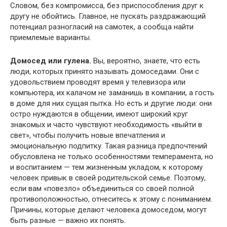
Словом, без компромисса, без приспособления друг к
другу не обойтись. Главное, не пускать раздражающий
потенциал разногласий на самотек, а сообща найти
приемлемые варианты.
Домосед или гулена.
Вы, вероятно, знаете, что есть
люди, которых принято называть домоседами. Они с
удовольствием проводят время у телевизора или
компьютера, их калачом не заманишь в компании, а гость
в доме для них сущая пытка. Но есть и другие люди: они
остро нуждаются в общении, имеют широкий круг
знакомых и часто чувствуют необходимость «выйти в
свет», чтобы получить новые впечатления и
эмоциональную подпитку. Такая разница предпочтений
обусловлена не только особенностями темперамента, но
и воспитанием — тем жизненным укладом, к которому
человек привык в своей родительской семье. Поэтому,
если вам «повезло» объединиться со своей полной
противоположностью, отнеситесь к этому с пониманием.
Причины, которые делают человека домоседом, могут
быть разные — важно их понять.