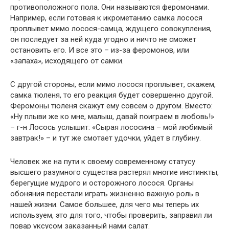
противоположного пола. Они называются феромонами.
Например, если готовая к икрометанию самка лосося
проплывет мимо лосося-самца, ждущего совокупления,
он последует за ней куда угодно и ничто не сможет
остановить его. И все это – из-за феромонов, или
«запаха», исходящего от самки.
С другой стороны, если мимо лосося проплывет, скажем,
самка тюленя, то его реакция будет совершенно другой.
Феромоны тюленя скажут ему совсем о другом. Вместо:
«Ну плыви же ко мне, малыш, давай поиграем в любовь!»
– г-н Лосось услышит: «Сырая лососина – мой любимый
завтрак!» – и тут же смотает удочки, уйдет в глубину.
Человек же на пути к своему современному статусу
высшего разумного существа растерял многие инстинкты,
берегущие мудрого и осторожного лосося. Органы
обоняния перестали играть жизненно важную роль в
нашей жизни. Самое большее, для чего мы теперь их
используем, это для того, чтобы проверить, заправил ли
повар уксусом заказанный нами салат.