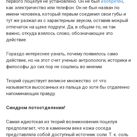
первого поцелуя не установлено. Он не был
изобретен
,
как электричество или телефон. Он не был назван по
имени человека, который первым соединил свои губы и
тут же разжал их с характерным звуком, оставив мокрый
отпечаток на щеке подруги. Да, в общем-то, не так
важно, откуда взялось слово, обозначающее это
действие.
Гораздо интереснее узнать, почему появилось само
действие, но на этот счет ученью антропологи, историки и
философы до сих пор не сошлись во мнении.
Теорий существует великое множество: от что
называется высосанных из пальца до хотя бы отдаленно
напоминающих правду.
Синдром потоотделения!
Самая идиотская из теорий возникновения поцелуя
предполагает, что в каменном веке кожа соседа
представляла собой доступный источник соли. Т. к. соль