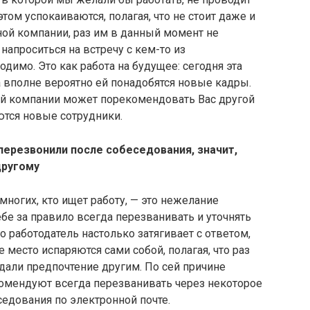
том успокаиваются, полагая, что не стоит даже и
ной компании, раз им в данный момент не
напроситься на встречу с кем-то из
димо. Это как работа на будущее: сегодня эта
а вполне вероятно ей понадобятся новые кадры.
й компании может порекомендовать Вас другой
ются новые сотрудники.
 перезвонили после собеседования, значит,
другому
ногих, кто ищет работу, — это нежелание
бе за правило всегда перезванивать и уточнять
 работодатель настолько затягивает с ответом,
е место испаряются сами собой, полагая, что раз
тдали предпочтение другим. По сей причине
омендуют всегда перезванивать через некоторое
седования по электронной почте.