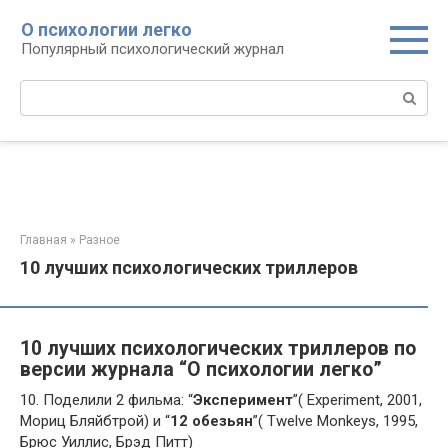
Перейти
О психологии легко
к
Популярный психологический журнал
контенту
Поиск:
Главная
»
Разное
10 лучших психологических триллеров
10 лучших психологических триллеров по
версии журнала “О психологии легко”
10. Поделили 2 фильма: “
Эксперимент
”( Experiment, 2001,
Мориц Бляйбтрой) и “
12 обезьян
”( Twelve Monkeys, 1995,
Брюс Уиллис, Брэд Питт)