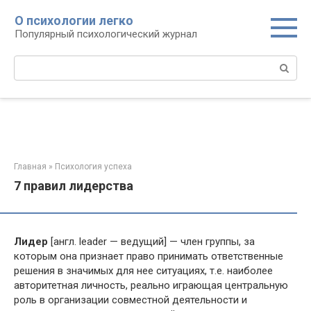
Перейти
О психологии легко
к
Популярный психологический журнал
контенту
Поиск:
Главная
»
Психология успеха
7 правил лидерства
Лидер
[англ. leader — ведущий] — член группы, за
которым она признает право принимать ответственные
решения в значимых для нее ситуациях, т.е. наиболее
авторитетная личность, реально играющая центральную
роль в организации совместной деятельности и