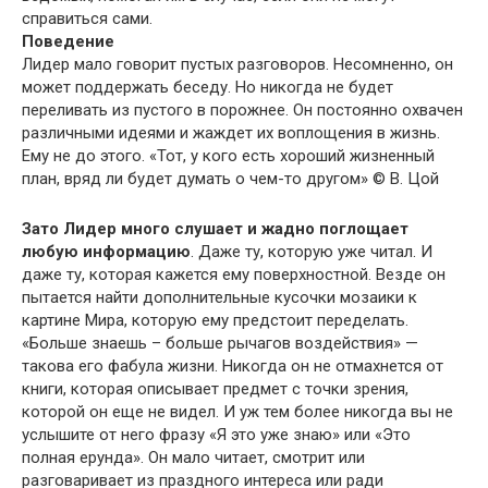
справиться сами.
Поведение
Лидер мало говорит пустых разговоров. Несомненно, он
может поддержать беседу. Но никогда не будет
переливать из пустого в порожнее. Он постоянно охвачен
различными идеями и жаждет их воплощения в жизнь.
Ему не до этого. «Тот, у кого есть хороший жизненный
план, вряд ли будет думать о чем-то другом» © В. Цой
Зато Лидер много слушает и жадно поглощает
любую информацию
. Даже ту, которую уже читал. И
даже ту, которая кажется ему поверхностной. Везде он
пытается найти дополнительные кусочки мозаики к
картине Мира, которую ему предстоит переделать.
«Больше знаешь – больше рычагов воздействия» —
такова его фабула жизни. Никогда он не отмахнется от
книги, которая описывает предмет с точки зрения,
которой он еще не видел. И уж тем более никогда вы не
услышите от него фразу «Я это уже знаю» или «Это
полная ерунда». Он мало читает, смотрит или
разговаривает из праздного интереса или ради