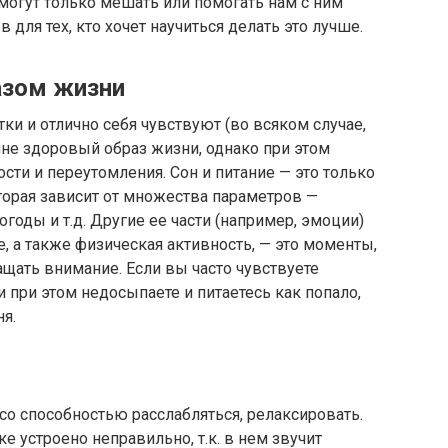
 могут только мешать или помогать нам с ним
 для тех, кто хочет научиться делать это лучше.
азом жизни
тки и отлично себя чувствуют (во всяком случае,
шне здоровый образ жизни, однако при этом
ости и переутомления. Сон и питание — это только
торая зависит от множества параметров —
погоды и т.д. Другие ее части (например, эмоции)
, а также физическая активность, — это моменты,
ащать внимание. Если вы часто чувствуете
и при этом недосыпаете и питаетесь как попало,
я.
со способностью расслабляться, релаксировать.
е устроено неправильно, т.к. в нем звучит