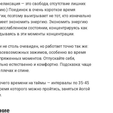
релаксация — это свобода, отсутствие лишних
ию.) Поединок в очень короткое время
ии, поэтому выигрывает не тот, кто изначально
 умеет экономить энергию. Экономить энергию
расслабленном состоянии, концентрируясь как
дываясь в эти моменты концентрации.
не столь очевиден, но работает точно так же:
т всевозможных зажимов, особенно во время
апряженных моментов. Отпускайте себя,
льно естественно и комфортно. Подсказка: чаще
плечах и спине.
очего времени на таймы — интервалы по 35-45
емя которого можно пройтись, заняться йогой
.
ание