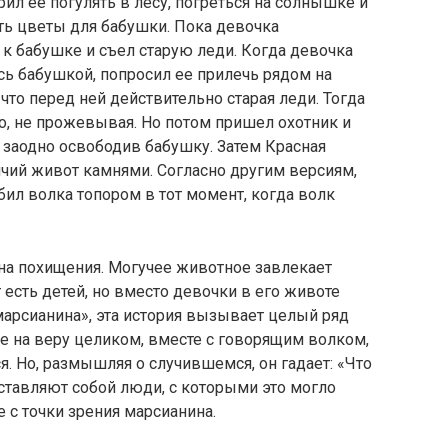
рил ее погулять в лесу, погреться на солнышке и
ть цветы для бабушки. Пока девочка
 к бабушке и съел старую леди. Когда девочка
ь бабушкой, попросил ее прилечь рядом на
что перед ней действительно старая леди. Тогда
о, не прожевывая. Но потом пришел охотник и
и заодно освободив бабушку. Затем Красная
чий живот камнями. Согласно другим версиям,
бил волка топором в тот момент, когда волк
на похищения. Могучее животное завлекает
есть детей, но вместо девочки в его животе
марсианина», эта история вызывает целый ряд
е на веру целиком, вместе с говорящим волком,
я. Но, размышляя о случившемся, он гадает: «Что
дставляют собой люди, с которыми это могло
 с точки зрения марсианина.