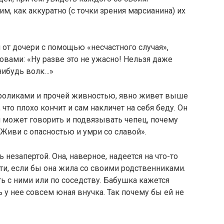
, как аккуратно (с точки зрения марсианина) их
я от дочери с помощью «несчастного случая»,
овами: «Ну разве это не ужасно! Нельзя даже
-нибудь волк…»
я кроликами и прочей живностью, явно живет выше
что плохо кончит и сам накличет на себя беду. Он
 может говорить и подвязывать чепец, почему
 «Живи с опасностью и умри со славой».
 незапертой. Она, наверное, надеется на что-то
ти, если бы она жила со своими родственниками.
ь с ними или по соседству. Бабушка кажется
у нее совсем юная внучка. Так почему бы ей не