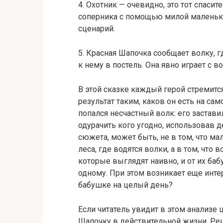
4. Охотник — очевидно, это тот спаси
соперника с помощью милой маленьк
сценарий.
5. Красная Шапочка сообщает волку, г
к нему в постель. Она явно играет с в
В этой сказке каждый герой стремитс
результат таким, каков он есть на сам
попался несчастный волк: его застав
одурачить кого угодно, использовав д
сюжета, может быть, не в том, что м
леса, где водятся волки, а в том, что
которые выглядят наивно, и от их баб
одному. При этом возникает еще интер
бабушке на целый день?
Если читатель увидит в этом анализе
Шапочку в действительной жизни. Ре