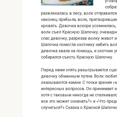
угово
собра
развлекалась в лесу, волк отправился
наконец прибыла, волк, притворившис
кровать. Девочка вскоре усомнилась, 
волк съел Красную Шапочку, очевидн
спас девочку, разрезав волку живот 
Шапочка помогла охотнику набить вол
девочка звала на помощь, и охотник у
собирался съесть Красную Шапочку.
Перед нами опять разыгрывается сце
девочку обманным путем. Волк любит 
оказываются камни. С точки зрения «
интересных вопросов. Он принимает е
хотя с таковым никогда не сталкивалс
все это может означать?» и «Что пре
случиться?» Сказка о Красной Шапочке