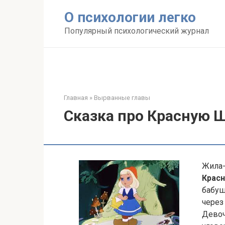
Перейти
О психологии легко
к
контенту
Популярный психологический журнал
Главная
»
Вырванные главы
Сказка про Красную 
Жила-
Крас
бабуш
через
Девоч