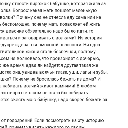
чку отнести пирожок бабушке, которая жила за
волка. Вопрос: какая мать пошлет маленькую
я волки? Почему она не отнесла еду сама или не
ь беспомощна, почему мать позволяет ей жить
уж девочке обязательно надо было идти, то
ливаться и заговаривать с волками? Из истории
редупреждена о возможной опасности. Ни одна
твительной жизни столь беспечной, поэтому
всем не волновало, что произойдет с дочерью,
о же время, едва ли найдется другая такая же
огла она, увидев волчьи глаза, уши, лапы и зубы,
бушка? Почему не бросилась бежать из дома? И
ла набивать волчий живот камнями! В любом
разговора с волком не стала бы собирать
ается съесть мою бабушку, надо скорее бежать за
от подозрений. Если посмотреть на эту историю
дей, причем увидеть каждого со своим