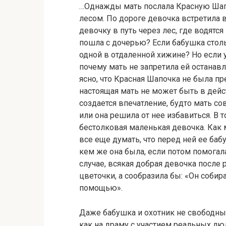
…Однажды мать послала Красную Шапо
лесом. По дороге девочка встретила 
девочку в путь через лес, где водятс
пошла с дочерью? Если бабушка стол
одной в отдаленной хижине? Но если 
почему мать не запретила ей останав
ясно, что Красная Шапочка не была п
настоящая мать не может быть в дейс
создается впечатление, будто мать со
или она решила от нее избавиться. В т
бестолковая маленькая девочка. Как м
все еще думать, что перед ней ее ба
кем же она была, если потом помога
случае, всякая добрая девочка после 
цветочки, а сообразила бы: «Он собир
помощью».
Даже бабушка и охотник не свободны 
как на драму с участием реальных лю