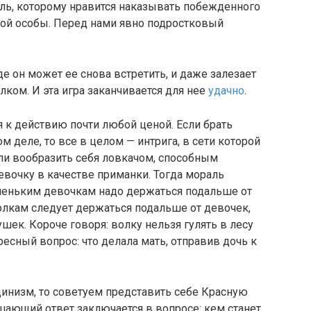
тель, которому нравится наказывать побежденного
ой особы. Перед нами явно подростковый
де он может ее снова встретить, и даже залезает
олком. И эта игра заканчивается для нее
удачно
.
я к действию почти любой ценой. Если брать
ом деле, то все в целом — интрига, в сети которой
или вообразить себя ловкачом, способным
евочку в качестве приманки. Тогда мораль
аленьким девочкам надо держаться подальше от
 волкам следует держаться подальше от девочек,
ушек. Короче говоря: волку нельзя гулять в лесу
есный вопрос: что делала мать, отправив дочь к
 цинизм, то советуем представить себе Красную
шающий ответ заключается в вопросе: кем станет