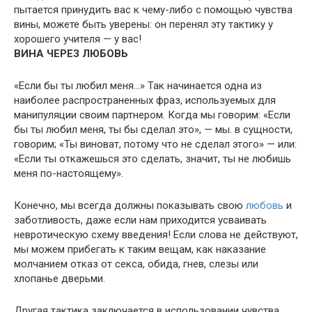
пытается принудить вac к чему-либо с помощью чувства
вины, можете быть уверены: он перенял эту тактику у
хорошего учителя — у вас!
ВИНА ЧЕРЕЗ ЛЮБОВЬ
«Если бы ты любил меня...» Так начинается одна из
наиболее распространенных фраз, используемых для
манипуляции своим партнером. Когда мы говорим: «Если
бы ты любил меня, ты бы сделал это», — мы. в сущности,
говорим; «Ты виноват, потому что не сделал этого» — или:
«Если ты откажешься это сделать, значит, ты не любишь
меня по-настоящему».
Конечно, мы всегда должны показывать свою
любовь
и
заботливость, даже если нам приходится усваивать
невротическую схему введения! Если слова не действуют,
мы можем прибегать к таким вещам, как наказание
молчанием отказ от секса, обида, гнев, слезы или
хлопанье дверьми.
Другая тактика заключается в использовании чувства