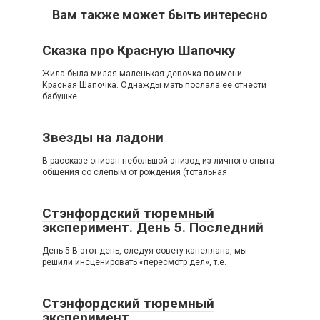
Вам также может быть интересно
Сказка про Красную Шапочку
Жила-была милая маленькая девочка по имени
Красная Шапочка. Однажды мать послала ее отнести
бабушке
Звезды на ладони
В рассказе описан небольшой эпизод из личного опыта
общения со слепым от рождения (тотальная
Стэнфордский тюремный
эксперимент. День 5. Последний
День 5 В этот день, следуя совету капеллана, мы
решили инсценировать «пересмотр дел», т.е.
Стэнфордский тюремный
эксперимент