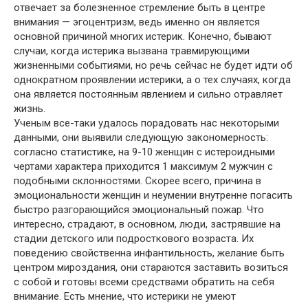
отвечает за болезненное стремление быть в центре
внимания — эгоцентризм, ведь именно он является
основной причиной многих истерик. Конечно, бывают
случаи, когда истерика вызвана травмирующими
жизненными событиями, но речь сейчас не будет идти об
однократном проявлении истерики, а о тех случаях, когда
она является постоянным явлением и сильно отравляет
жизнь.
Ученым все-таки удалось порадовать нас некоторыми
данными, они выявили следующую закономерность:
согласно статистике, на 9-10 женщин с истероидными
чертами характера приходится 1 максимум 2 мужчин с
подобными склонностями. Скорее всего, причина в
эмоциональности женщин и неумении внутренне погасить
быстро разгорающийся эмоциональный пожар. Что
интересно, страдают, в основном, люди, застрявшие на
стадии детского или подросткового возраста. Их
поведению свойственна инфантильность, желание быть
центром мироздания, они стараются заставить возиться
с собой и готовы всеми средствами обратить на себя
внимание. Есть мнение, что истерики не умеют