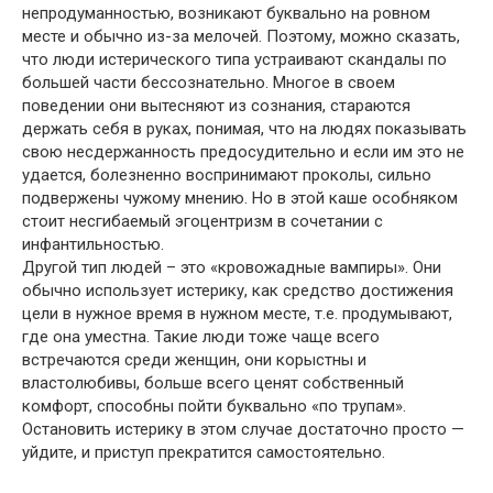
непродуманностью, возникают буквально на ровном
месте и обычно из-за мелочей. Поэтому, можно сказать,
что люди истерического типа устраивают скандалы по
большей части бессознательно. Многое в своем
поведении они вытесняют из сознания, стараются
держать себя в руках, понимая, что на людях показывать
свою несдержанность предосудительно и если им это не
удается, болезненно воспринимают проколы, сильно
подвержены чужому мнению. Но в этой каше особняком
стоит несгибаемый эгоцентризм в сочетании с
инфантильностью.
Другой тип людей – это «кровожадные вампиры». Они
обычно использует истерику, как средство достижения
цели в нужное время в нужном месте, т.е. продумывают,
где она уместна. Такие люди тоже чаще всего
встречаются среди женщин, они корыстны и
властолюбивы, больше всего ценят собственный
комфорт, способны пойти буквально «по трупам».
Остановить истерику в этом случае достаточно просто —
уйдите, и приступ прекратится самостоятельно.