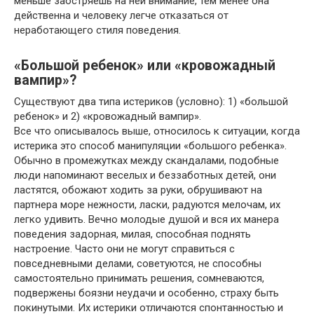
меньше заостряешь на ней внимание, тем менее она
действенна и человеку легче отказаться от
неработающего стиля поведения.
«Большой ребенок» или «кровожадный
вампир»?
Существуют два типа истериков (условно): 1) «большой
ребенок» и 2) «кровожадный вампир».
Все что описывалось выше, относилось к ситуации, когда
истерика это способ манипуляции «большого ребенка».
Обычно в промежутках между скандалами, подобные
люди напоминают веселых и беззаботных детей, они
ластятся, обожают ходить за руки, обрушивают на
партнера море нежности, ласки, радуются мелочам, их
легко удивить. Вечно молодые душой и вся их манера
поведения задорная, милая, способная поднять
настроение. Часто они не могут справиться с
повседневными делами, советуются, не способны
самостоятельно принимать решения, сомневаются,
подвержены боязни неудачи и особенно, страху быть
покинутыми. Их истерики отличаются спонтанностью и