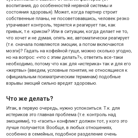
воспитания, до особенностей нервной системы и
состояния здоровья). Может, когда партнер строит
собственные планы, не посоветовавшись, человек резко
утрачивает контроль, теряется и реагирует так, как
привык, т.е. криком? Или в ситуации, когда делает не то,
что хочет и не думая, опять же, автоматически реагирует
(т.е. сначала появляются эмоции, а потом включаются
мозги)? Гадать на кофейной гуще, можно сколько угодно,
но на вопрос: «что с этим делать?», ответить все-таки
необходимо, потому что как для «истерика» так и для его
«жертвы» (введем, условные понятия, не относящиеся к
официальным психиатрическим терминам) подобные
взрывы эмоций сильно вредят здоровью.
Что же делать?
Итак, в первую очередь, нужно успокоиться. Т.к. для
истериков это главная проблема (т.е. контроль над
эмоциями), то «гасить» конфликт должен тот, у кого это
лучше получается. Вообще, в любых отношениях,
особенно в семейных, подобное разделение очень