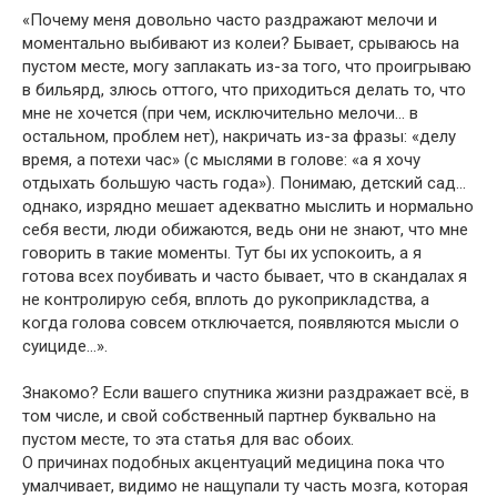
«Почему меня довольно часто раздражают мелочи и
моментально выбивают из колеи? Бывает, срываюсь на
пустом месте, могу заплакать из-за того, что проигрываю
в бильярд, злюсь оттого, что приходиться делать то, что
мне не хочется (при чем, исключительно мелочи… в
остальном, проблем нет), накричать из-за фразы: «делу
время, а потехи час» (с мыслями в голове: «а я хочу
отдыхать большую часть года»). Понимаю, детский сад…
однако, изрядно мешает адекватно мыслить и нормально
себя вести, люди обижаются, ведь они не знают, что мне
говорить в такие моменты. Тут бы их успокоить, а я
готова всех поубивать и часто бывает, что в скандалах я
не контролирую себя, вплоть до рукоприкладства, а
когда голова совсем отключается, появляются мысли о
суициде…».
Знакомо? Если вашего спутника жизни раздражает всё, в
том числе, и свой собственный партнер буквально на
пустом месте, то эта статья для вас обоих.
О причинах подобных акцентуаций медицина пока что
умалчивает, видимо не нащупали ту часть мозга, которая