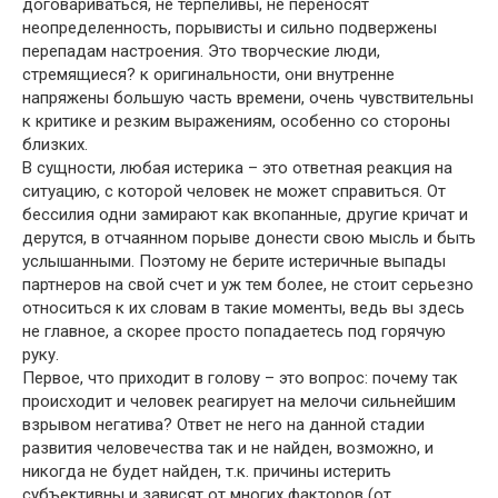
договариваться, не терпеливы, не переносят
неопределенность, порывисты и сильно подвержены
перепадам настроения. Это творческие люди,
стремящиеся? к оригинальности, они внутренне
напряжены большую часть времени, очень чувствительны
к критике и резким выражениям, особенно со стороны
близких.
В сущности, любая истерика – это ответная реакция на
ситуацию, с которой человек не может справиться. От
бессилия одни замирают как вкопанные, другие кричат и
дерутся, в отчаянном порыве донести свою мысль и быть
услышанными. Поэтому не берите истеричные выпады
партнеров на свой счет и уж тем более, не стоит серьезно
относиться к их словам в такие моменты, ведь вы здесь
не главное, а скорее просто попадаетесь под горячую
руку.
Первое, что приходит в голову – это вопрос: почему так
происходит и человек реагирует на мелочи сильнейшим
взрывом негатива? Ответ не него на данной стадии
развития человечества так и не найден, возможно, и
никогда не будет найден, т.к. причины истерить
субъективны и зависят от многих факторов (от