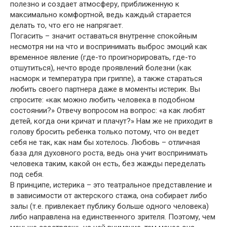
полезно и создает атмосферу, приближенную к
максимально комфортной, ведь каждый старается
делать то, что его не напрягает.
Погасить – значит оставаться внутренне спокойным
несмотря ни на что и воспринимать выброс эмоций как
временное явление (где-то проигнорировать, где-то
отшутиться), нечто вроде проявлений болезни (как
насморк и температура при гриппе), а также стараться
любить своего партнера даже в моменты истерик. Вы
спросите: «как можно любить человека в подобном
состоянии?» Отвечу вопросом на вопрос: «а как любят
детей, когда они кричат и плачут?» Нам же не приходит в
голову бросить ребенка только потому, что он ведет
себя не так, как нам бы хотелось. Любовь – отличная
база для духовного роста, ведь она учит воспринимать
человека таким, какой он есть, без жажды переделать
под себя.
В принципе, истерика – это театральное представление и
в зависимости от актерского стажа, она собирает либо
залы (т.е. привлекает публику больше одного человека)
либо направлена на единственного зрителя. Поэтому, чем